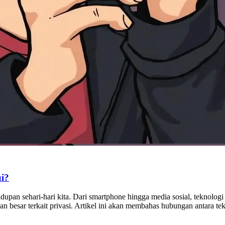
ui?
 kehidupan sehari-hari kita. Dari smartphone hingga media sosial, tekno
 besar terkait privasi. Artikel ini akan membahas hubungan antara tek